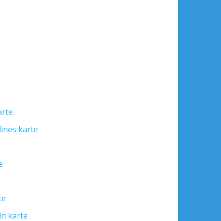
arte
dines karte
e
te
ln karte