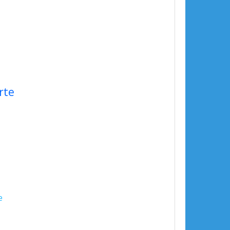
rte
e