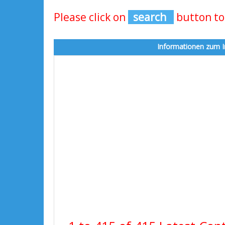
Please click on
search
button to
Informationen zum I