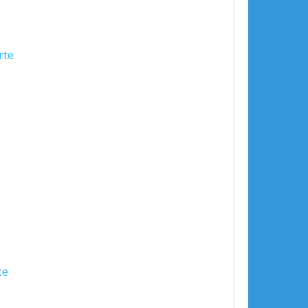
rte
te