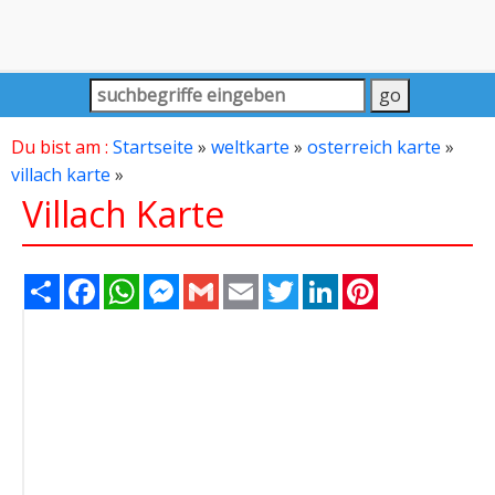
Du bist am :
Startseite
»
weltkarte
»
osterreich karte
»
villach karte
»
Villach Karte
Share
Facebook
WhatsApp
Messenger
Gmail
Email
Twitter
LinkedIn
Pinterest