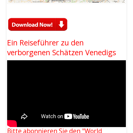
Ein Reiseführer zu den
verborgenen Schätzen Venedigs
Bitte abonnieren Sie den "World