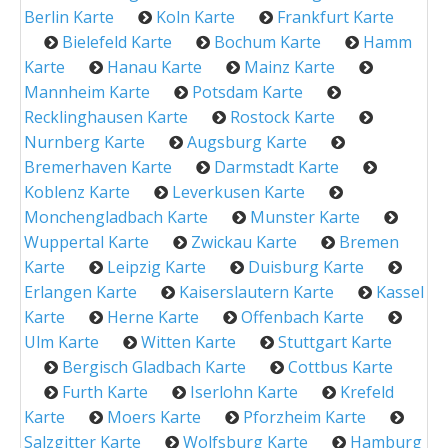
Berlin Karte
Koln Karte
Frankfurt Karte
Bielefeld Karte
Bochum Karte
Hamm
Karte
Hanau Karte
Mainz Karte
Mannheim Karte
Potsdam Karte
Recklinghausen Karte
Rostock Karte
Nurnberg Karte
Augsburg Karte
Bremerhaven Karte
Darmstadt Karte
Koblenz Karte
Leverkusen Karte
Monchengladbach Karte
Munster Karte
Wuppertal Karte
Zwickau Karte
Bremen
Karte
Leipzig Karte
Duisburg Karte
Erlangen Karte
Kaiserslautern Karte
Kassel
Karte
Herne Karte
Offenbach Karte
Ulm Karte
Witten Karte
Stuttgart Karte
Bergisch Gladbach Karte
Cottbus Karte
Furth Karte
Iserlohn Karte
Krefeld
Karte
Moers Karte
Pforzheim Karte
Salzgitter Karte
Wolfsburg Karte
Hamburg