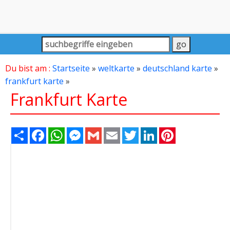
Du bist am :
Startseite
»
weltkarte
»
deutschland karte
»
frankfurt karte
»
Frankfurt Karte
Share
Facebook
WhatsApp
Messenger
Gmail
Email
Twitter
LinkedIn
Pinterest