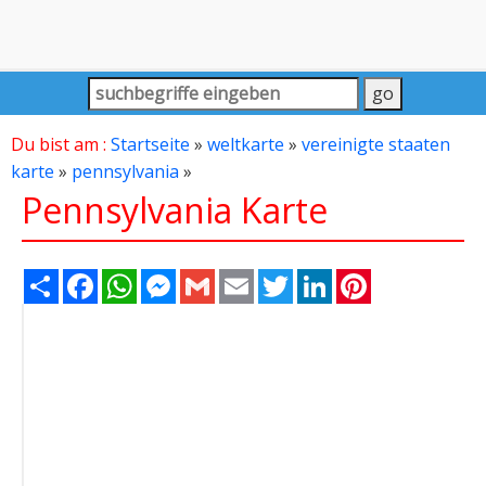
Du bist am :
Startseite
»
weltkarte
»
vereinigte staaten
karte
»
pennsylvania
»
Pennsylvania Karte
Share
Facebook
WhatsApp
Messenger
Gmail
Email
Twitter
LinkedIn
Pinterest