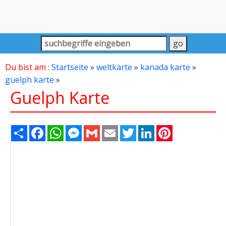
Du bist am :
Startseite
»
weltkarte
»
kanada karte
»
guelph karte
»
Guelph Karte
Share
Facebook
WhatsApp
Messenger
Gmail
Email
Twitter
LinkedIn
Pinterest