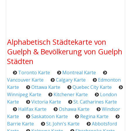
Alphabetisch Städtekarte von
Guelph & Bevölkerung von Guelph
Städten
Toronto Karte
Montreal Karte
Vancouver Karte
Calgary Karte
Edmonton
Karte
Ottawa Karte
Quebec City Karte
Winnipeg Karte
Kitchener Karte
London
Karte
Victoria Karte
St. Catharines Karte
Halifax Karte
Oshawa Karte
Windsor
Karte
Saskatoon Karte
Regina Karte
Barrie Karte
St. John's Karte
Abbotsford