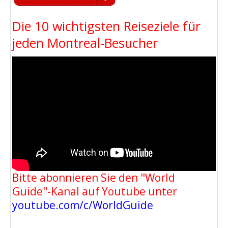
Die 10 wichtigsten Reiseziele für
jeden Montreal-Besucher
Bitte abonnieren Sie den "World
Guide"-Kanal auf Youtube unter
youtube.com/c/WorldGuide