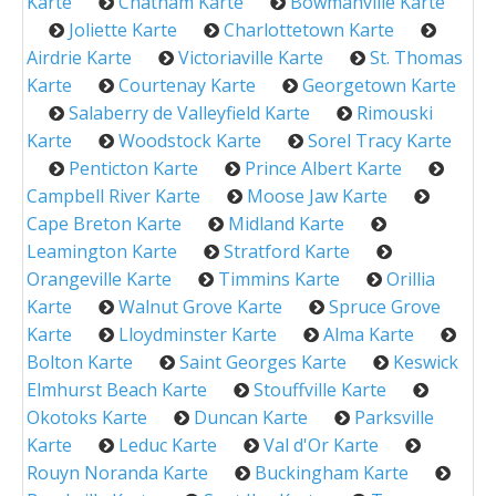
Karte
Chatham Karte
Bowmanville Karte
Joliette Karte
Charlottetown Karte
Airdrie Karte
Victoriaville Karte
St. Thomas
Karte
Courtenay Karte
Georgetown Karte
Salaberry de Valleyfield Karte
Rimouski
Karte
Woodstock Karte
Sorel Tracy Karte
Penticton Karte
Prince Albert Karte
Campbell River Karte
Moose Jaw Karte
Cape Breton Karte
Midland Karte
Leamington Karte
Stratford Karte
Orangeville Karte
Timmins Karte
Orillia
Karte
Walnut Grove Karte
Spruce Grove
Karte
Lloydminster Karte
Alma Karte
Bolton Karte
Saint Georges Karte
Keswick
Elmhurst Beach Karte
Stouffville Karte
Okotoks Karte
Duncan Karte
Parksville
Karte
Leduc Karte
Val d'Or Karte
Rouyn Noranda Karte
Buckingham Karte