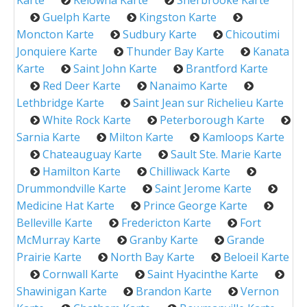
Karte
Kelowna Karte
Sherbrooke Karte
Guelph Karte
Kingston Karte
Moncton Karte
Sudbury Karte
Chicoutimi
Jonquiere Karte
Thunder Bay Karte
Kanata
Karte
Saint John Karte
Brantford Karte
Red Deer Karte
Nanaimo Karte
Lethbridge Karte
Saint Jean sur Richelieu Karte
White Rock Karte
Peterborough Karte
Sarnia Karte
Milton Karte
Kamloops Karte
Chateauguay Karte
Sault Ste. Marie Karte
Hamilton Karte
Chilliwack Karte
Drummondville Karte
Saint Jerome Karte
Medicine Hat Karte
Prince George Karte
Belleville Karte
Fredericton Karte
Fort
McMurray Karte
Granby Karte
Grande
Prairie Karte
North Bay Karte
Beloeil Karte
Cornwall Karte
Saint Hyacinthe Karte
Shawinigan Karte
Brandon Karte
Vernon