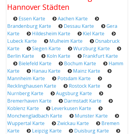
Hannover Städten
Essen Karte
Aachen Karte
Brandenburg Karte
Dessau Karte
Gera
Karte
Hildesheim Karte
Kiel Karte
Lubeck Karte
Mulheim Karte
Osnabruck
Karte
Siegen Karte
Wurzburg Karte
Berlin Karte
Koln Karte
Frankfurt Karte
Bielefeld Karte
Bochum Karte
Hamm
Karte
Hanau Karte
Mainz Karte
Mannheim Karte
Potsdam Karte
Recklinghausen Karte
Rostock Karte
Nurnberg Karte
Augsburg Karte
Bremerhaven Karte
Darmstadt Karte
Koblenz Karte
Leverkusen Karte
Monchengladbach Karte
Munster Karte
Wuppertal Karte
Zwickau Karte
Bremen
Karte
Leipzig Karte
Duisburg Karte