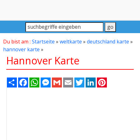
Du bist am :
Startseite
»
weltkarte
»
deutschland karte
»
hannover karte
»
Hannover Karte
Share
Facebook
WhatsApp
Messenger
Gmail
Email
Twitter
LinkedIn
Pinterest