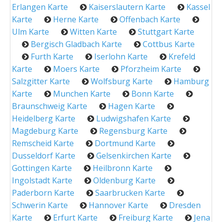
Erlangen Karte
Kaiserslautern Karte
Kassel
Karte
Herne Karte
Offenbach Karte
Ulm Karte
Witten Karte
Stuttgart Karte
Bergisch Gladbach Karte
Cottbus Karte
Furth Karte
Iserlohn Karte
Krefeld
Karte
Moers Karte
Pforzheim Karte
Salzgitter Karte
Wolfsburg Karte
Hamburg
Karte
Munchen Karte
Bonn Karte
Braunschweig Karte
Hagen Karte
Heidelberg Karte
Ludwigshafen Karte
Magdeburg Karte
Regensburg Karte
Remscheid Karte
Dortmund Karte
Dusseldorf Karte
Gelsenkirchen Karte
Gottingen Karte
Heilbronn Karte
Ingolstadt Karte
Oldenburg Karte
Paderborn Karte
Saarbrucken Karte
Schwerin Karte
Hannover Karte
Dresden
Karte
Erfurt Karte
Freiburg Karte
Jena