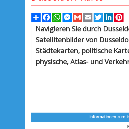
Share
Facebook
WhatsApp
Messenger
Gmail
Email
Twitter
Linked
Pi
Navigieren Sie durch Dusseld
Satellitenbilder von Dusseldo
Städtekarten, politische Kar
physische, Atlas- und Verkeh
Informationen zum In