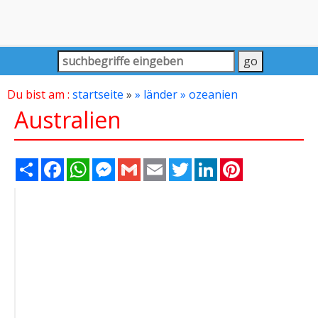
Du bist am :
startseite
»
» länder
» ozeanien
Australien
Share
Facebook
WhatsApp
Messenger
Gmail
Email
Twitter
LinkedIn
Pinterest