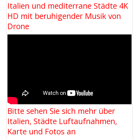
Italien und mediterrane Städte 4K
HD mit beruhigender Musik von
Drone
Bitte sehen Sie sich mehr über
Italien, Städte Luftaufnahmen,
Karte und Fotos an