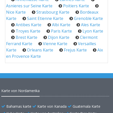
Asnieres sur Seine Karte
Poitiers Karte
Nice Karte
Strasbourg Karte
Bordeaux
Karte
Saint Etienne Karte
Grenoble Karte
Antibes Karte
Albi Karte
Ales Karte
Troyes Karte
Paris Karte
Lyon Karte
Brest Karte
Dijon Karte
Clermont
Ferrand Karte
Vienne Karte
Versailles
Karte
Orleans Karte
Frejus Karte
Aix
en Provence Karte
Karte von Nordamerika
Bahamas karte
Karte von Kanada
Guatemala Karte