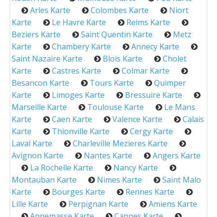
Arles Karte
Colombes Karte
Niort
Karte
Le Havre Karte
Reims Karte
Beziers Karte
Saint Quentin Karte
Metz
Karte
Chambery Karte
Annecy Karte
Saint Nazaire Karte
Blois Karte
Cholet
Karte
Castres Karte
Colmar Karte
Besancon Karte
Tours Karte
Quimper
Karte
Limoges Karte
Bressuire Karte
Marseille Karte
Toulouse Karte
Le Mans
Karte
Caen Karte
Valence Karte
Calais
Karte
Thionville Karte
Cergy Karte
Laval Karte
Charleville Mezieres Karte
Avignon Karte
Nantes Karte
Angers Karte
La Rochelle Karte
Nancy Karte
Montauban Karte
Nimes Karte
Saint Malo
Karte
Bourges Karte
Rennes Karte
Lille Karte
Perpignan Karte
Amiens Karte
Annemasse Karte
Cannes Karte