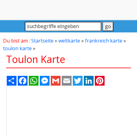
Du bist am :
Startseite
»
weltkarte
»
frankreich karte
»
toulon karte
»
Toulon Karte
Share
Facebook
WhatsApp
Messenger
Gmail
Email
Twitter
LinkedIn
Pinterest