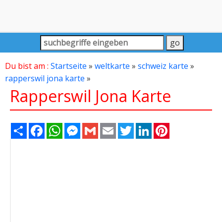
Du bist am :
Startseite
»
weltkarte
»
schweiz karte
»
rapperswil jona karte
»
Rapperswil Jona Karte
Share
Facebook
WhatsApp
Messenger
Gmail
Email
Twitter
LinkedIn
Pinterest