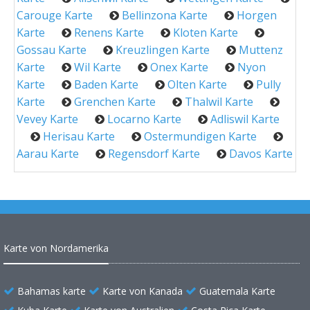
Carouge Karte
Bellinzona Karte
Horgen
Karte
Renens Karte
Kloten Karte
Gossau Karte
Kreuzlingen Karte
Muttenz
Karte
Wil Karte
Onex Karte
Nyon
Karte
Baden Karte
Olten Karte
Pully
Karte
Grenchen Karte
Thalwil Karte
Vevey Karte
Locarno Karte
Adliswil Karte
Herisau Karte
Ostermundigen Karte
Aarau Karte
Regensdorf Karte
Davos Karte
Karte von Nordamerika
Bahamas karte
Karte von Kanada
Guatemala Karte