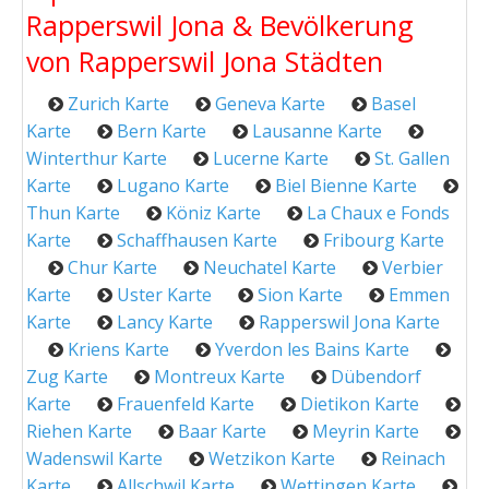
Rapperswil Jona & Bevölkerung
von Rapperswil Jona Städten
Zurich Karte
Geneva Karte
Basel
Karte
Bern Karte
Lausanne Karte
Winterthur Karte
Lucerne Karte
St. Gallen
Karte
Lugano Karte
Biel Bienne Karte
Thun Karte
Köniz Karte
La Chaux e Fonds
Karte
Schaffhausen Karte
Fribourg Karte
Chur Karte
Neuchatel Karte
Verbier
Karte
Uster Karte
Sion Karte
Emmen
Karte
Lancy Karte
Rapperswil Jona Karte
Kriens Karte
Yverdon les Bains Karte
Zug Karte
Montreux Karte
Dübendorf
Karte
Frauenfeld Karte
Dietikon Karte
Riehen Karte
Baar Karte
Meyrin Karte
Wadenswil Karte
Wetzikon Karte
Reinach
Karte
Allschwil Karte
Wettingen Karte