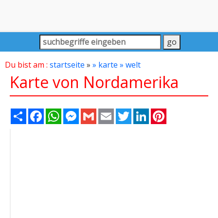
Du bist am :
startseite
»
» karte
» welt
Karte von Nordamerika
Share
Facebook
WhatsApp
Messenger
Gmail
Email
Twitter
LinkedIn
Pinterest