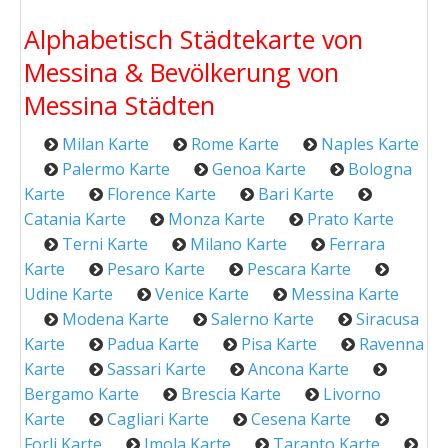
Alphabetisch Städtekarte von
Messina & Bevölkerung von
Messina Städten
Milan Karte
Rome Karte
Naples Karte
Palermo Karte
Genoa Karte
Bologna
Karte
Florence Karte
Bari Karte
Catania Karte
Monza Karte
Prato Karte
Terni Karte
Milano Karte
Ferrara
Karte
Pesaro Karte
Pescara Karte
Udine Karte
Venice Karte
Messina Karte
Modena Karte
Salerno Karte
Siracusa
Karte
Padua Karte
Pisa Karte
Ravenna
Karte
Sassari Karte
Ancona Karte
Bergamo Karte
Brescia Karte
Livorno
Karte
Cagliari Karte
Cesena Karte
Forli Karte
Imola Karte
Taranto Karte