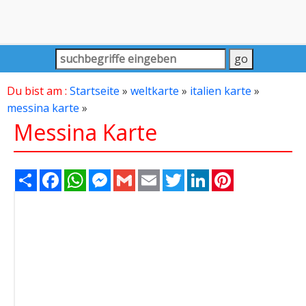
Du bist am :
Startseite
»
weltkarte
»
italien karte
»
messina karte
»
Messina Karte
Share
Facebook
WhatsApp
Messenger
Gmail
Email
Twitter
LinkedIn
Pinterest