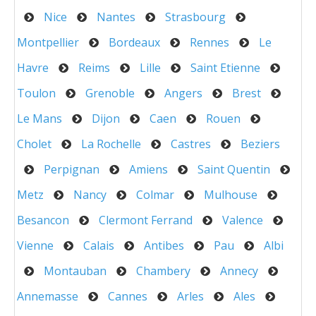
Nice
Nantes
Strasbourg
Montpellier
Bordeaux
Rennes
Le
Havre
Reims
Lille
Saint Etienne
Toulon
Grenoble
Angers
Brest
Le Mans
Dijon
Caen
Rouen
Cholet
La Rochelle
Castres
Beziers
Perpignan
Amiens
Saint Quentin
Metz
Nancy
Colmar
Mulhouse
Besancon
Clermont Ferrand
Valence
Vienne
Calais
Antibes
Pau
Albi
Montauban
Chambery
Annecy
Annemasse
Cannes
Arles
Ales