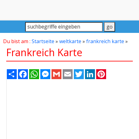
Du bist am :
Startseite
»
weltkarte
»
frankreich karte
»
Frankreich Karte
Share
Facebook
WhatsApp
Messenger
Gmail
Email
Twitter
LinkedIn
Pinterest