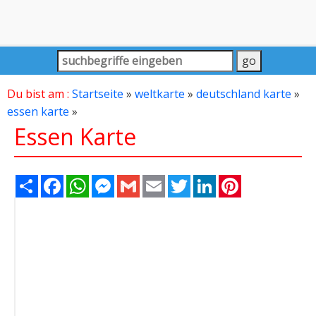
Du bist am :
Startseite
»
weltkarte
»
deutschland karte
»
essen karte
»
Essen Karte
Share
Facebook
WhatsApp
Messenger
Gmail
Email
Twitter
LinkedIn
Pinterest