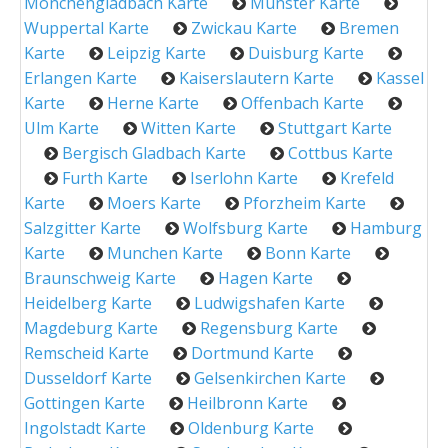
Monchengladbach Karte
Munster Karte
Wuppertal Karte
Zwickau Karte
Bremen
Karte
Leipzig Karte
Duisburg Karte
Erlangen Karte
Kaiserslautern Karte
Kassel
Karte
Herne Karte
Offenbach Karte
Ulm Karte
Witten Karte
Stuttgart Karte
Bergisch Gladbach Karte
Cottbus Karte
Furth Karte
Iserlohn Karte
Krefeld
Karte
Moers Karte
Pforzheim Karte
Salzgitter Karte
Wolfsburg Karte
Hamburg
Karte
Munchen Karte
Bonn Karte
Braunschweig Karte
Hagen Karte
Heidelberg Karte
Ludwigshafen Karte
Magdeburg Karte
Regensburg Karte
Remscheid Karte
Dortmund Karte
Dusseldorf Karte
Gelsenkirchen Karte
Gottingen Karte
Heilbronn Karte
Ingolstadt Karte
Oldenburg Karte