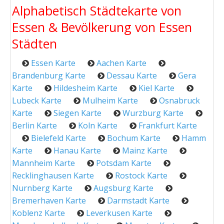
Alphabetisch Städtekarte von
Essen & Bevölkerung von Essen
Städten
Essen Karte
Aachen Karte
Brandenburg Karte
Dessau Karte
Gera
Karte
Hildesheim Karte
Kiel Karte
Lubeck Karte
Mulheim Karte
Osnabruck
Karte
Siegen Karte
Wurzburg Karte
Berlin Karte
Koln Karte
Frankfurt Karte
Bielefeld Karte
Bochum Karte
Hamm
Karte
Hanau Karte
Mainz Karte
Mannheim Karte
Potsdam Karte
Recklinghausen Karte
Rostock Karte
Nurnberg Karte
Augsburg Karte
Bremerhaven Karte
Darmstadt Karte
Koblenz Karte
Leverkusen Karte