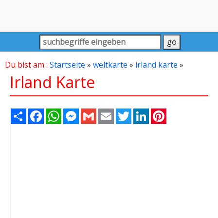
Du bist am :
Startseite
»
weltkarte
»
irland karte
»
Irland Karte
Share
Facebook
WhatsApp
Messenger
Gmail
Email
Twitter
LinkedIn
Pinterest