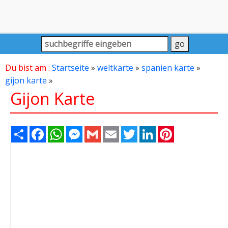
Du bist am :
Startseite
»
weltkarte
»
spanien karte
»
gijon karte
»
Gijon Karte
Share
Facebook
WhatsApp
Messenger
Gmail
Email
Twitter
LinkedIn
Pinterest