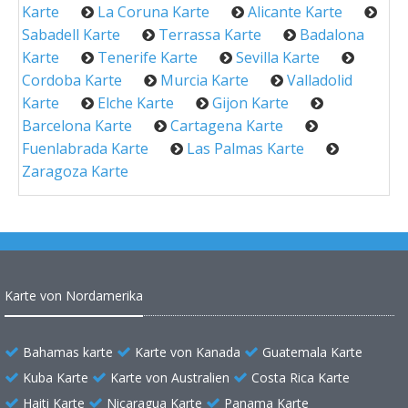
Karte
La Coruna Karte
Alicante Karte
Sabadell Karte
Terrassa Karte
Badalona
Karte
Tenerife Karte
Sevilla Karte
Cordoba Karte
Murcia Karte
Valladolid
Karte
Elche Karte
Gijon Karte
Barcelona Karte
Cartagena Karte
Fuenlabrada Karte
Las Palmas Karte
Zaragoza Karte
Karte von Nordamerika
Bahamas karte
Karte von Kanada
Guatemala Karte
Kuba Karte
Karte von Australien
Costa Rica Karte
Haiti Karte
Nicaragua Karte
Panama Karte