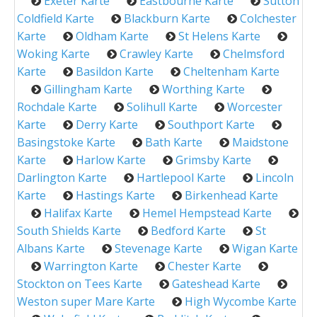
Exeter Karte
Eastbourne Karte
Sutton
Coldfield Karte
Blackburn Karte
Colchester
Karte
Oldham Karte
St Helens Karte
Woking Karte
Crawley Karte
Chelmsford
Karte
Basildon Karte
Cheltenham Karte
Gillingham Karte
Worthing Karte
Rochdale Karte
Solihull Karte
Worcester
Karte
Derry Karte
Southport Karte
Basingstoke Karte
Bath Karte
Maidstone
Karte
Harlow Karte
Grimsby Karte
Darlington Karte
Hartlepool Karte
Lincoln
Karte
Hastings Karte
Birkenhead Karte
Halifax Karte
Hemel Hempstead Karte
South Shields Karte
Bedford Karte
St
Albans Karte
Stevenage Karte
Wigan Karte
Warrington Karte
Chester Karte
Stockton on Tees Karte
Gateshead Karte
Weston super Mare Karte
High Wycombe Karte