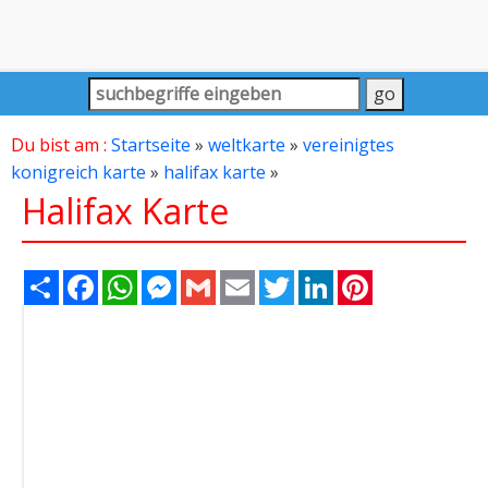
Du bist am :
Startseite
»
weltkarte
»
vereinigtes
konigreich karte
»
halifax karte
»
Halifax Karte
Share
Facebook
WhatsApp
Messenger
Gmail
Email
Twitter
LinkedIn
Pinterest