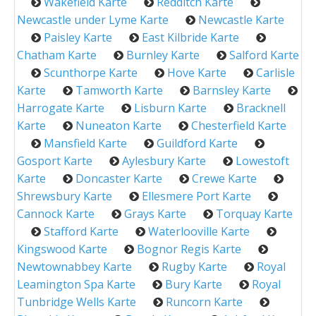
Wakefield Karte
Redditch Karte
Newcastle under Lyme Karte
Newcastle Karte
Paisley Karte
East Kilbride Karte
Chatham Karte
Burnley Karte
Salford Karte
Scunthorpe Karte
Hove Karte
Carlisle
Karte
Tamworth Karte
Barnsley Karte
Harrogate Karte
Lisburn Karte
Bracknell
Karte
Nuneaton Karte
Chesterfield Karte
Mansfield Karte
Guildford Karte
Gosport Karte
Aylesbury Karte
Lowestoft
Karte
Doncaster Karte
Crewe Karte
Shrewsbury Karte
Ellesmere Port Karte
Cannock Karte
Grays Karte
Torquay Karte
Stafford Karte
Waterlooville Karte
Kingswood Karte
Bognor Regis Karte
Newtownabbey Karte
Rugby Karte
Royal
Leamington Spa Karte
Bury Karte
Royal
Tunbridge Wells Karte
Runcorn Karte