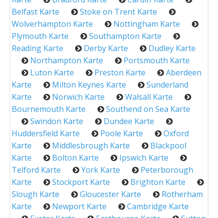
Belfast Karte
Stoke on Trent Karte
Wolverhampton Karte
Nottingham Karte
Plymouth Karte
Southampton Karte
Reading Karte
Derby Karte
Dudley Karte
Northampton Karte
Portsmouth Karte
Luton Karte
Preston Karte
Aberdeen
Karte
Milton Keynes Karte
Sunderland
Karte
Norwich Karte
Walsall Karte
Bournemouth Karte
Southend on Sea Karte
Swindon Karte
Dundee Karte
Huddersfield Karte
Poole Karte
Oxford
Karte
Middlesbrough Karte
Blackpool
Karte
Bolton Karte
Ipswich Karte
Telford Karte
York Karte
Peterborough
Karte
Stockport Karte
Brighton Karte
Slough Karte
Gloucester Karte
Rotherham
Karte
Newport Karte
Cambridge Karte