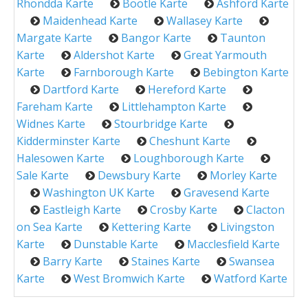
Rhondda Karte
Bootle Karte
Ashford Karte
Maidenhead Karte
Wallasey Karte
Margate Karte
Bangor Karte
Taunton
Karte
Aldershot Karte
Great Yarmouth
Karte
Farnborough Karte
Bebington Karte
Dartford Karte
Hereford Karte
Fareham Karte
Littlehampton Karte
Widnes Karte
Stourbridge Karte
Kidderminster Karte
Cheshunt Karte
Halesowen Karte
Loughborough Karte
Sale Karte
Dewsbury Karte
Morley Karte
Washington UK Karte
Gravesend Karte
Eastleigh Karte
Crosby Karte
Clacton
on Sea Karte
Kettering Karte
Livingston
Karte
Dunstable Karte
Macclesfield Karte
Barry Karte
Staines Karte
Swansea
Karte
West Bromwich Karte
Watford Karte