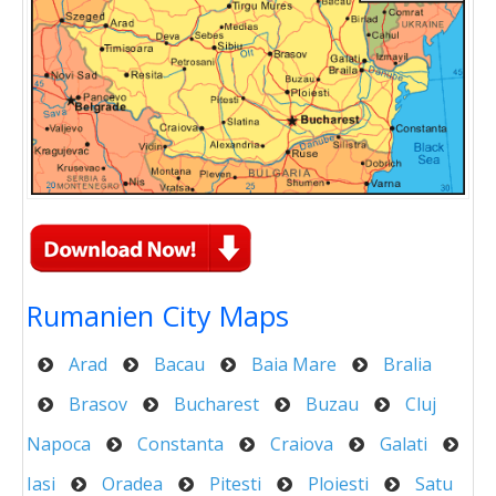
Rumanien City Maps
Arad
Bacau
Baia Mare
Bralia
Brasov
Bucharest
Buzau
Cluj
Napoca
Constanta
Craiova
Galati
Iasi
Oradea
Pitesti
Ploiesti
Satu