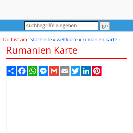
Du bist am :
Startseite
»
weltkarte
»
rumanien karte
»
Rumanien Karte
Share
Facebook
WhatsApp
Messenger
Gmail
Email
Twitter
LinkedIn
Pinterest